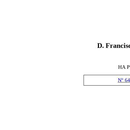
D.
Francis
HA 
Nº 64