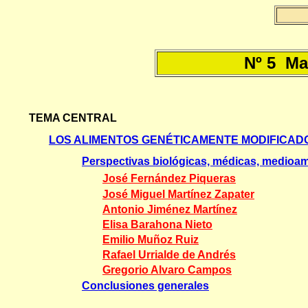
Nº 5 Ma
TEMA CENTRAL
LOS ALIMENTOS GENÉTICAMENTE MODIFICAD
Perspectivas biológicas, médicas, medioam
José Fernández Piqueras
José Miguel Martínez Zapater
Antonio Jiménez Martínez
Elisa Barahona Nieto
Emilio Muñoz Ruiz
Rafael Urrialde de Andrés
Gregorio Alvaro Campos
Conclusiones generales