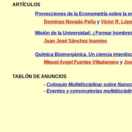
ARTÍCULOS
Proyecciones de la Econometría sobre la 
Domingo Nevado Peña
y
Víctor R. Lóp
Misión de la Universidad: ¿Formar hombre
Juan José Sánchez Inarejos
Química Bioinorgánica. Un ciencia interdisc
Miguel Angel Fuertes Villadangos
y
Jos
TABLÓN DE ANUNCIOS
-
Coloquio Multidisciplinar sobre Nano
-
Eventos y convocatorias multidiscipli